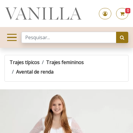
Vanilla Moda Feminina
0
Sua conta
Seu
Trajes típicos
Trajes femininos
Avental de renda