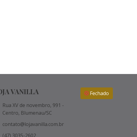
OJA VANILLA
Fechado
Rua XV de novembro, 991 -
Centro, Blumenau/SC
contato@lojavanilla.com.br
(47) 3035-2602