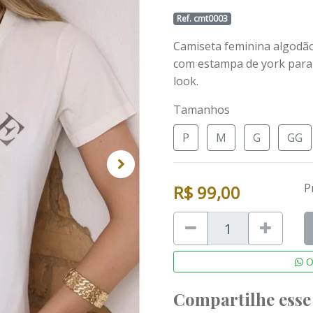
Ref. cmt0003
Camiseta feminina algodão
com estampa de york para
look.
Tamanhos
P
M
G
GG
P
R$ 99,00
Quantity
O
Compartilhe esse