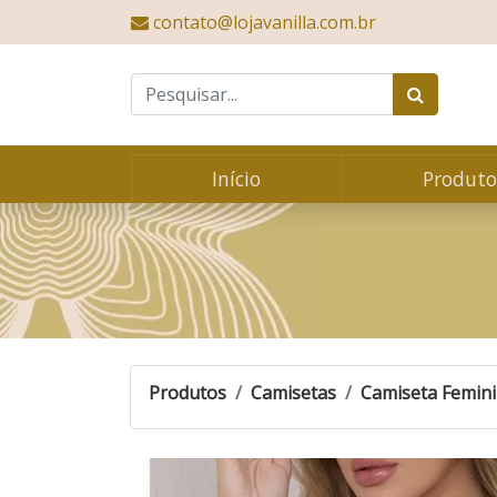
contato@lojavanilla.com.br
Vanilla Moda Feminina
Início
Produto
CAMISETA FEMININA ESTAMP
CAMISETA FEMININA ESTAMPADA YORK
Produtos
Camisetas