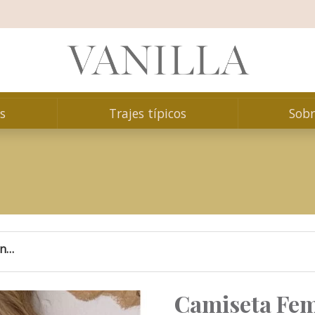
s
Trajes típicos
Sobr
ADA YORK
Camiseta Feminina Estampada York
Camiseta Fem