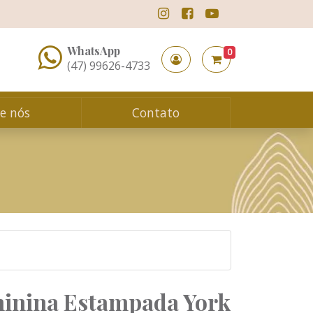
Instagram
Facebook
Podcast @Profi
WhatsApp
0
Sua conta
Seu carrinho
(47) 99626-4733
e nós
Contato
inina Estampada York