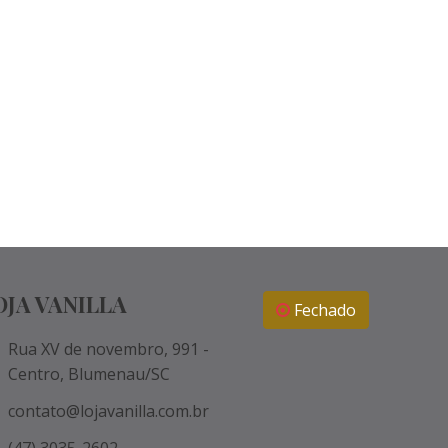
OJA VANILLA
Fechado
Rua XV de novembro, 991 -
Centro, Blumenau/SC
contato@lojavanilla.com.br