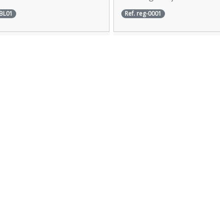
confortável. Ideal para usa
 BL01
Ref. reg-0001
sozinha ou em sobreposiç