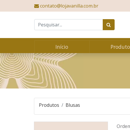
contato@lojavanilla.com.br
Vanilla Moda Feminina
Início
Produto
BLUSAS
Produtos
Blusas
Orde