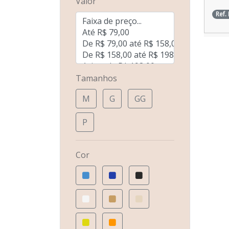
Valor
Ref.
Tamanhos
M
G
GG
P
Cor